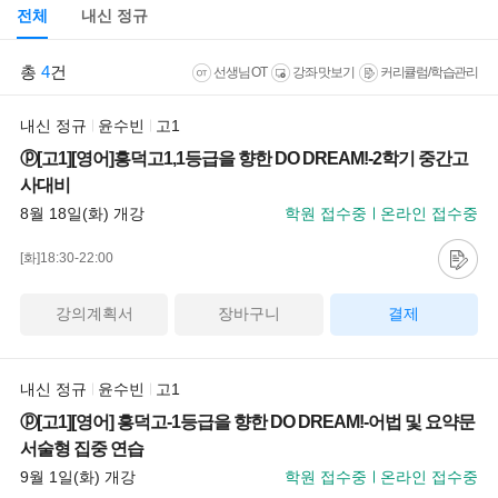
전체
내신 정규
총
4
건
선생님 OT
강좌 맛보기
커리큘럼/학습관리
내신 정규
윤수빈
고1
ⓟ[고1][영어]흥덕고1,1등급을 향한 DO DREAM!-2학기 중간고
사대비
8월 18일(화) 개강
학원 접수중
온라인 접수중
[화]18:30-22:00
강의계획서
장바구니
결제
내신 정규
윤수빈
고1
ⓟ[고1][영어] 흥덕고-1등급을 향한 DO DREAM!-어법 및 요약문
서술형 집중 연습
9월 1일(화) 개강
학원 접수중
온라인 접수중