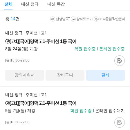
전체
내신 정규
내신 특강
총
14
건
선생님 OT
강좌 맛보기
커리큘럼/학습관리
내신 정규
주미선
고1
ⓟ[고1][국어]영덕고1-주미선 1등 국어
8월 24일(월) 개강
학원 접수중
온라인 접수중
[월]18:30-22:00
강의계획서
장바구니
결제
내신 정규
주미선
고1
ⓟ[고1][국어]영덕고1-주미선 1등 국어
9월 7일(월) 개강
학원 접수중
온라인 접수대기
[월]18:30-22:00