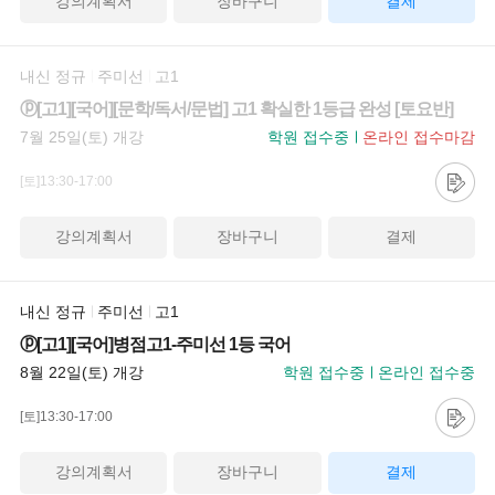
강의계획서
장바구니
결제
내신 정규
주미선
고1
ⓟ[고1][국어][문학/독서/문법] 고1 확실한 1등급 완성 [토요반]
7월 25일(토) 개강
학원 접수중
온라인 접수마감
[토]13:30-17:00
강의계획서
장바구니
결제
내신 정규
주미선
고1
ⓟ[고1][국어]병점고1-주미선 1등 국어
8월 22일(토) 개강
학원 접수중
온라인 접수중
[토]13:30-17:00
강의계획서
장바구니
결제