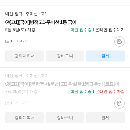
내신 정규
주미선
고1
ⓟ[고1][국어]병점고1-주미선 1등 국어
9월 5일(토) 개강
학원 접수중
온라인 접수대기
[토]13:30-17:00
강의계획서
장바구니
결제
내신 정규
주미선
고2
ⓟ[고2][국어][문학/독서/문법] 고2 확실한 1등급 완성 [토요반]
7월 25일(토) 개강
학원 접수중
온라인 접수마감
[토]18:30-22:00
강의계획서
장바구니
결제