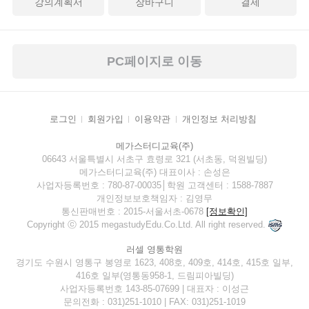
강의계획서
장바구니
결제
PC페이지로 이동
로그인
회원가입
이용약관
개인정보 처리방침
메가스터디교육(주)
06643 서울특별시 서초구 효령로 321 (서초동, 덕원빌딩)
메가스터디교육(주) 대표이사 : 손성은
사업자등록번호 : 780-87-00035│학원 고객센터 : 1588-7887
개인정보보호책임자 : 김영무
통신판매번호 : 2015-서울서초-0678
[정보확인]
Copyright ⓒ 2015 megastudyEdu.Co.Ltd. All right reserved.
러셀 영통학원
경기도 수원시 영통구 봉영로 1623, 408호, 409호, 414호, 415호 일부,
416호 일부(영통동958-1, 드림피아빌딩)
사업자등록번호 143-85-07699 | 대표자 : 이성근
문의전화 : 031)251-1010 | FAX: 031)251-1019