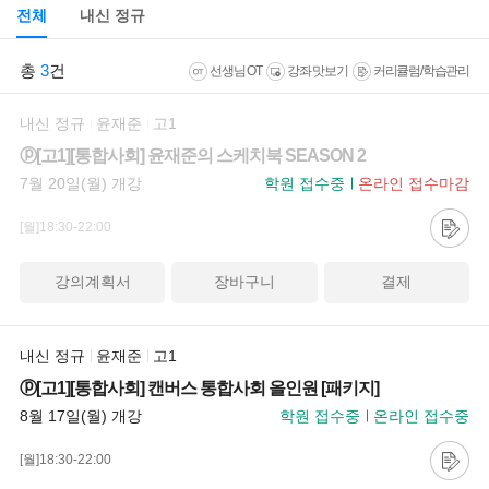
전체
내신 정규
총
3
건
선생님 OT
강좌 맛보기
커리큘럼/학습관리
내신 정규
윤재준
고1
ⓟ[고1][통합사회] 윤재준의 스케치북 SEASON 2
7월 20일(월) 개강
학원 접수중
온라인 접수마감
[월]18:30-22:00
강의계획서
장바구니
결제
내신 정규
윤재준
고1
ⓟ[고1][통합사회] 캔버스 통합사회 올인원 [패키지]
8월 17일(월) 개강
학원 접수중
온라인 접수중
[월]18:30-22:00