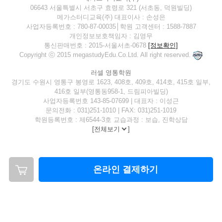
06643 서울특별시 서초구 효령로 321 (서초동, 덕원빌딩)
메가스터디교육(주) 대표이사 : 손성은
사업자등록번호 : 780-87-00035│학원 고객센터 : 1588-7887
개인정보보호책임자 : 김영무
통신판매번호 : 2015-서울서초-0678
[정보확인]
Copyright ⓒ 2015 megastudyEdu.Co.Ltd. All right reserved.
러셀 영통학원
경기도 수원시 영통구 봉영로 1623, 408호, 409호, 414호, 415호 일부,
416호 일부(영통동958-1, 드림피아빌딩)
사업자등록번호 143-85-07699 | 대표자 : 이성근
문의전화 : 031)251-1010 | FAX: 031)251-1019
학원등록번호 : 제6544-3호 교습과정 : 보습, 진학상담
[
전체보기
]
온라인 결제하기