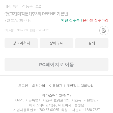
내신 특강
여동준
고2
ⓟ[고2][미적분1]주3회 DEFINE-기본반
7월 21일(화) 개강
학원 접수중
온라인 접수마감
[화,목]18:30-22:00
[토]08:40-12:10
강의계획서
장바구니
결제
PC페이지로 이동
로그인
회원가입
이용약관
개인정보 처리방침
메가스터디교육(주)
06643 서울특별시 서초구 효령로 321 (서초동, 덕원빌딩)
메가스터디교육(주) 대표이사 : 손성은
사업자등록번호 : 780-87-00035│학원 고객센터 : 1588-7887