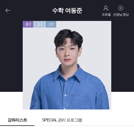
수학 여동준
프로필
선생님 영상
중3
고1
고2
강좌리스트
SPECIAL 관리 프로그램