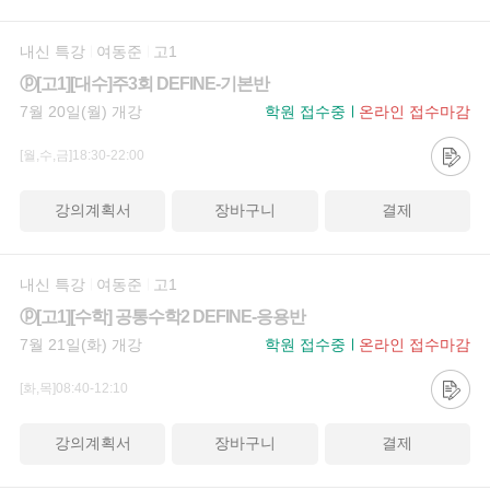
내신 특강
여동준
고1
ⓟ[고1][대수]주3회 DEFINE-기본반
7월 20일(월) 개강
학원 접수중
온라인 접수마감
[월,수,금]18:30-22:00
강의계획서
장바구니
결제
내신 특강
여동준
고1
ⓟ[고1][수학] 공통수학2 DEFINE-응용반
7월 21일(화) 개강
학원 접수중
온라인 접수마감
[화,목]08:40-12:10
강의계획서
장바구니
결제