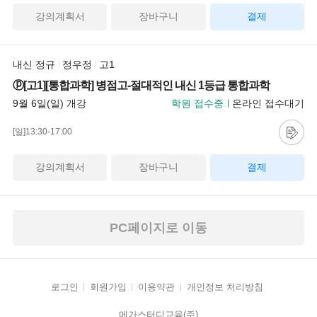
강의계획서
장바구니
결제
내신 정규
정우정
고1
ⓟ[고1][통합과학] 병점고-절대적인 내신 1등급 통합과학
9월 6일(일) 개강
학원 접수중
온라인 접수대기
[일]13:30-17:00
강의계획서
장바구니
결제
PC페이지로 이동
로그인
회원가입
이용약관
개인정보 처리방침
메가스터디교육(주)