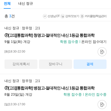
전체
내신 정규
총
3
건
선생님 OT
강좌 맛보기
커리큘럼/학습관리
내신 정규
정우정
고1
ⓟ[고1][통합과학] 청명고-절대적인 내신 1등급 통합과학
9월 1일(화) 개강
학원 접수중
온라인 접수대기
[화]18:30-22:00
강의계획서
장바구니
결제
내신 정규
정우정
고1
ⓟ[고1][통합과학] 병점고-절대적인 내신 1등급 통합과학
8월 23일(일) 개강
학원 접수중
온라인 접수중
[일]13:30-17:00