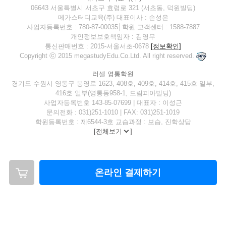
06643 서울특별시 서초구 효령로 321 (서초동, 덕원빌딩)
메가스터디교육(주) 대표이사 : 손성은
사업자등록번호 : 780-87-00035│학원 고객센터 : 1588-7887
개인정보보호책임자 : 김영무
통신판매번호 : 2015-서울서초-0678
[정보확인]
Copyright ⓒ 2015 megastudyEdu.Co.Ltd. All right reserved.
러셀 영통학원
경기도 수원시 영통구 봉영로 1623, 408호, 409호, 414호, 415호 일부,
416호 일부(영통동958-1, 드림피아빌딩)
사업자등록번호 143-85-07699 | 대표자 : 이성근
문의전화 : 031)251-1010 | FAX: 031)251-1019
학원등록번호 : 제6544-3호 교습과정 : 보습, 진학상담
[
전체보기
]
온라인 결제하기