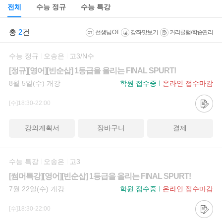
전체
수능 정규
수능 특강
총
2
건
선생님 OT
강좌 맛보기
커리큘럼/학습관리
수능 정규
오송은
고3/N수
[정규][영어][빈순삽] 1등급을 올리는 FINAL SPURT!
8월 5일(수) 개강
학원 접수중
온라인 접수마감
[수]18:30-22:00
강의계획서
장바구니
결제
수능 특강
오송은
고3
[썸머특강][영어][빈순삽] 1등급을 올리는 FINAL SPURT!
7월 22일(수) 개강
학원 접수중
온라인 접수마감
[수]18:30-22:00