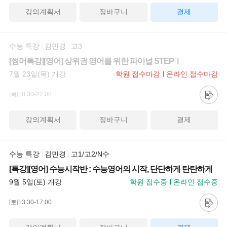
강의계획서
장바구니
결제
수능 특강
김민경
고3
[썸머특강][영어] 상위권 영어를 위한 파이널 STEPⅠ
7월 23일(목) 개강
학원 접수마감
온라인 접수마감
[목]18:30-22:00
강의계획서
장바구니
결제
수능 특강
김민경
고1/고2/N수
[특강][영어] 수능시작반 : 수능영어의 시작, 단단하게 탄탄하게
9월 5일(토) 개강
학원 접수중
온라인 접수중
[토]13:30-17:00