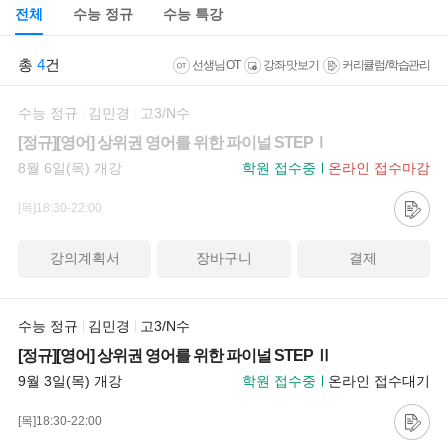
전체
수능 정규
수능 특강
총
4
건
선생님 OT
강좌 맛보기
커리큘럼/학습관리
수능 정규
김민경
고3/N수
[정규][영어] 상위권 영어를 위한 파이널 STEPⅠ
8월 6일(목) 개강
학원 접수중
온라인 접수마감
[목]18:30-22:00
강의계획서
장바구니
결제
수능 정규
김민경
고3/N수
[정규][영어] 상위권 영어를 위한 파이널 STEP Ⅱ
9월 3일(목) 개강
학원 접수중
온라인 접수대기
[목]18:30-22:00