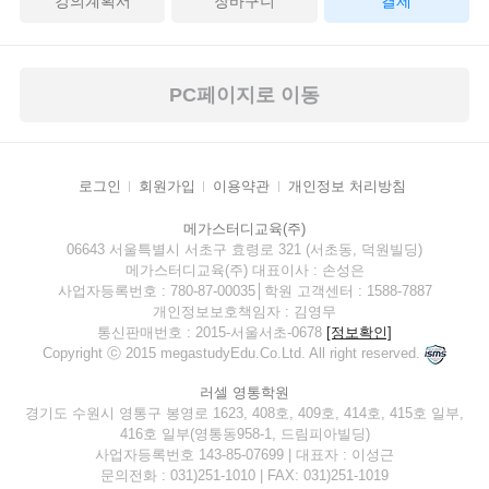
강의계획서
장바구니
결제
PC페이지로 이동
로그인
회원가입
이용약관
개인정보 처리방침
메가스터디교육(주)
06643 서울특별시 서초구 효령로 321 (서초동, 덕원빌딩)
메가스터디교육(주) 대표이사 : 손성은
사업자등록번호 : 780-87-00035│학원 고객센터 : 1588-7887
개인정보보호책임자 : 김영무
통신판매번호 : 2015-서울서초-0678
[정보확인]
Copyright ⓒ 2015 megastudyEdu.Co.Ltd. All right reserved.
러셀 영통학원
경기도 수원시 영통구 봉영로 1623, 408호, 409호, 414호, 415호 일부,
416호 일부(영통동958-1, 드림피아빌딩)
사업자등록번호 143-85-07699 | 대표자 : 이성근
문의전화 : 031)251-1010 | FAX: 031)251-1019