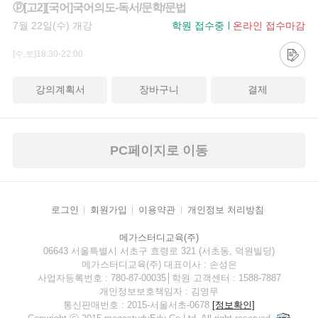
ⓟ[고2][국어]국어의도-독서/문학/문법
7월 22일(수) 개강
학원 접수중
온라인 접수마감
[수,토]18:30-22:00
강의계획서
장바구니
결제
PC페이지로 이동
로그인
회원가입
이용약관
개인정보 처리방침
메가스터디교육(주)
06643 서울특별시 서초구 효령로 321 (서초동, 덕원빌딩)
메가스터디교육(주) 대표이사 : 손성은
사업자등록번호 : 780-87-00035│학원 고객센터 : 1588-7887
개인정보보호책임자 : 김영무
통신판매번호 : 2015-서울서초-0678
[정보확인]