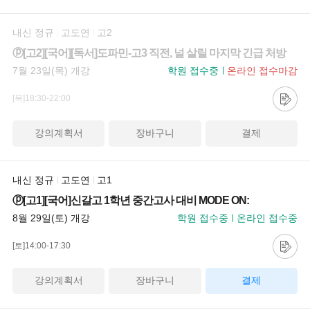
내신 정규
고도연
고2
ⓟ[고2][국어][독서]도파민-고3 직전, 널 살릴 마지막 긴급 처방
7월 23일(목) 개강
학원 접수중
온라인 접수마감
[목]18:30-22:00
강의계획서
장바구니
결제
내신 정규
고도연
고1
ⓟ[고1][국어]신갈고 1학년 중간고사 대비 MODE ON:
8월 29일(토) 개강
학원 접수중
온라인 접수중
[토]14:00-17:30
강의계획서
장바구니
결제