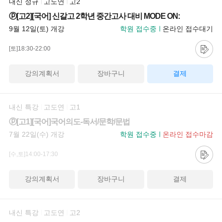
내신 정규
고도연
고2
ⓟ[고2][국어] 신갈고 2학년 중간고사 대비 MODE ON:
9월 12일(토) 개강
학원 접수중
온라인 접수대기
[토]18:30-22:00
강의계획서
장바구니
결제
내신 특강
고도연
고1
ⓟ[고1][국어]국어의도-독서/문학/문법
7월 22일(수) 개강
학원 접수중
온라인 접수마감
[수,토]14:00-17:30
강의계획서
장바구니
결제
내신 특강
고도연
고2