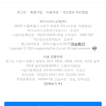
로그인
회원가입
이용약관
개인정보 처리방침
메가스터디교육(주)
06643 서울특별시 서초구 효령로 321 (서초동, 덕원빌딩)
메가스터디교육(주) 대표이사 : 손성은
사업자등록번호 : 780-87-00035│학원 고객센터 : 1588-7887
개인정보보호책임자 : 김영무
통신판매번호 : 2015-서울서초-0678
[정보확인]
Copyright ⓒ 2015 megastudyEdu.Co.Ltd. All right reserved.
러셀 영통학원
경기도 수원시 영통구 봉영로 1623, 408호, 409호, 414호, 415호 일부,
416호 일부(영통동958-1, 드림피아빌딩)
사업자등록번호 143-85-07699 | 대표자 : 이성근
문의전화 : 031)251-1010 | FAX: 031)251-1019
학원등록번호 : 제6544-3호 교습과정 : 보습, 진학상담
[
전체보기
]