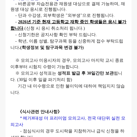
-
바른공부
자습전용관
재원생
대상으로 결제 가능하며
,
재
원생
대상 응시로 진행됩니다
.
-
단과 수강생
,
외부학생은
"
외부생
"
으로 진행됩니다
.
-
2026
년 기준 현재 고등학교 재학 중인 학생들은 응시 불가
합니다
.(
신청 시 응시 취소처리 됩니다
.)
-
신청기한은
공지사항 확인 부탁 드립니다
.
-
학년
,
이름 성별
,
탐구과목
등을 신중하게 접수 부탁드립
니다
.(
학생정보
및
탐구과목
변경 불가
)
※
모의고사 미응시자의
경우
,
모의고사 마지막 교시 종료
이후부터 시험지 수령이 가능합니다
.
※
모의고사 성적표는
성적표 발급 후
30
일간만 보관
됩니
다
. (30
일 이후 일괄 파기처리
함
)
기간 내 미수령으로
인한 불이익에 대하여 책임지지 않습
니다
.
《식사관련 안내사항》
* 메가X대성 더 프리미엄 모의고사, 전국 대단위 실전 모
의고사
- 점심식사의 경우 도시락을 지참하거나 급식 신청을 하