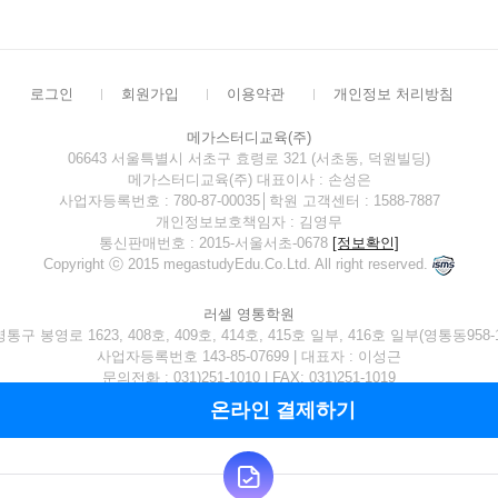
로그인
회원가입
이용약관
개인정보 처리방침
메가스터디교육(주)
06643 서울특별시 서초구 효령로 321 (서초동, 덕원빌딩)
메가스터디교육(주) 대표이사 : 손성은
사업자등록번호 : 780-87-00035│학원 고객센터 : 1588-7887
개인정보보호책임자 : 김영무
통신판매번호 : 2015-서울서초-0678
[정보확인]
Copyright ⓒ 2015 megastudyEdu.Co.Ltd. All right reserved.
러셀 영통학원
구 봉영로 1623, 408호, 409호, 414호, 415호 일부, 416호 일부(영통동958
사업자등록번호 143-85-07699 | 대표자 : 이성근
문의전화 : 031)251-1010 | FAX: 031)251-1019
학원등록번호 : 제6544-3호 교습과정 : 보습, 진학상담
온라인 결제하기
[
전체보기
]