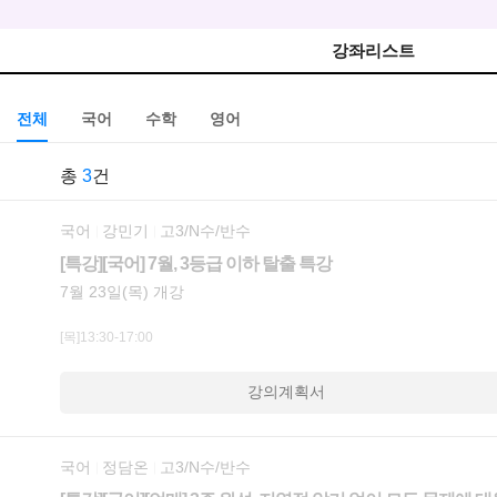
강좌리스트
전체
국어
수학
영어
총
3
건
국어
강민기
고3/N수/반수
[특강][국어] 7월, 3등급 이하 탈출 특강
7월 23일(목) 개강
[목]13:30-17:00
강의계획서
국어
정담온
고3/N수/반수