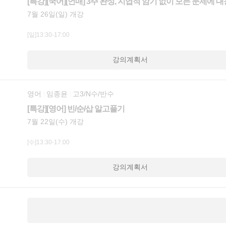
[특강][국어][언매] 3주 완성, 지엽적 암기 없이 모든 문제에 
7월 26일(일) 개강
[일]13:30-17:00
강의계획서
영어
임종윤
고3/N수/반수
[특강][영어] 빈/순/삽 알고풀기
7월 22일(수) 개강
[수]13:30-17:00
강의계획서