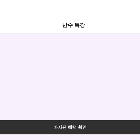
반수 특강
바자관 혜택 확인